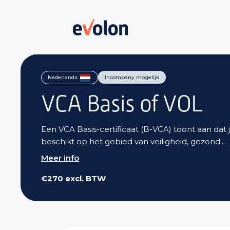
Skip
to
Nederlands
Incompany mogelijk
main
VCA Basis of VOL
content
Een VCA Basis-certificaat (B-VCA) toont aan dat 
beschikt op het gebied van veiligheid, gezond...
Meer info
€270 excl. BTW