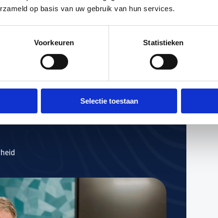
gheid
erzameld op basis van uw gebruik van hun services.
epasbaar
Voorkeuren
Statistieken
en theorie die snel wegzakt, maar
elden en docenten die de realiteit van
 begrijpen.
Selectie toestaan
rheid