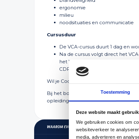
brandveiligheid
ergonomie
milieu
noodsituaties en communicatie
Cursusduur
De VCA-cursus duurt 1 dag en wo
Na de cursus volgt direct het VCA-
het VCA-diploma, dat 10 jaar geldi
CDR-register.
Wil je Code 95-punten behalen?
Toestemming
Bij het boeken kun je kiezen voor een 
opleiding levert 7 punten op.
Deze website maakt gebruik
We gebruiken cookies om cont
WAAROM EVOLON OPLEIDINGEN?
websiteverkeer te analyseren
media, adverteren en analys