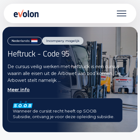
Skip
to
Nederlands
Incompany mogelijk
main
Heftruck - Code 95
content
De cursus veilig werken met heftruck is een cursus
waarin alle eisen uit de Arbowet aan bod komen. De
Arbowet stelt namelijk ...
Meer info
Wanneer de cursist recht heeft op SOOB
Subsidie, ontvang je voor deze opleiding subsidie.