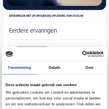
ERVARINGEN MET DE BHV(BASIS) OPLEIDING VAN EVOLON
Eerdere ervaringen
VCA & VEILIGHEID
Evolon is van meet af aan onze partner in
opleidingen. Ze hebben hetzelfde DNA en
Toestemming
Details
Over
begrijpen onze wensen op het gebied van
scholing. We kunnen snel met ze schakelen
en de gangbare cursussen veelal op korte
Deze website maakt gebruik van cookies
termijn inplannen. Bovendien denken ze met
We gebruiken cookies om content en advertenties te
ons mee over specifieke
personaliseren, om functies voor social media te bieden
opleidingsvraagstukken. Ook de
en om ons websiteverkeer te analyseren. Ook delen we
communicatiestroom met de cursisten