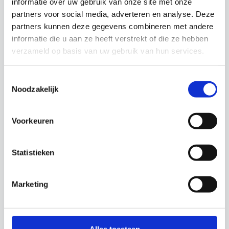
verloopt gestructureerd, waardoor we erop
informatie over uw gebruik van onze site met onze
kunnen vertrouwen dat iedereen tijdig en
partners voor social media, adverteren en analyse. Deze
duidelijk geïnformeerd is.
partners kunnen deze gegevens combineren met andere
informatie die u aan ze heeft verstrekt of die ze hebben
verzameld op basis van uw gebruik van hun services.
Nardy Kemperman
Vestigingsmanager
Toestemmingsselectie
Noodzakelijk
Voorkeuren
Statistieken
Marketing
Vragen? Ik help je graag!
Heico | Opleidingscoördinator
Alles toestaan