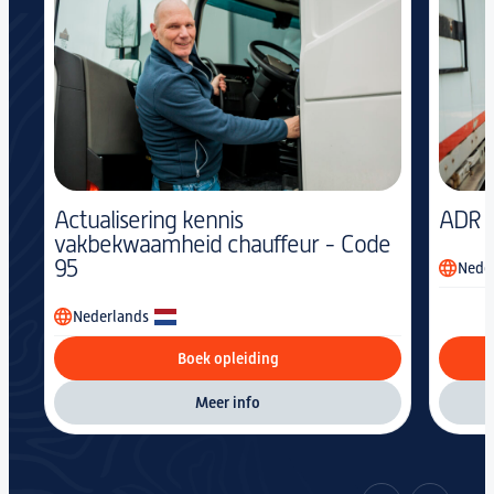
Actualisering kennis
ADR B
vakbekwaamheid chauffeur - Code
95
Nede
Nederlands
Boek opleiding
Meer info